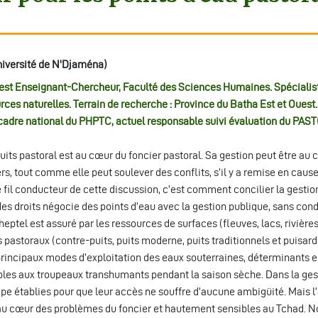
iversité de N'Djaména)
st Enseignant-Chercheur, Faculté des Sciences Humaines. Spécialis
ces naturelles. Terrain de recherche : Province du Batha Est et Ouest.
adre national du PHPTC, actuel responsable suivi évaluation du PAS
its pastoral est au cœur du foncier pastoral. Sa gestion peut être au 
, tout comme elle peut soulever des conflits, s’il y a remise en caus
e fil conducteur de cette discussion, c’est comment concilier la gestio
es droits négocie des points d’eau avec la gestion publique, sans cond
ptel est assuré par les ressources de surfaces (fleuves, lacs, rivières
s pastoraux (contre-puits, puits moderne, puits traditionnels et puisard
principaux modes d’exploitation des eaux souterraines, déterminants e
ables aux troupeaux transhumants pendant la saison sèche. Dans la ges
ipe établies pour que leur accès ne souffre d’aucune ambigüité. Mais l
s au cœur des problèmes du foncier et hautement sensibles au Tchad. 