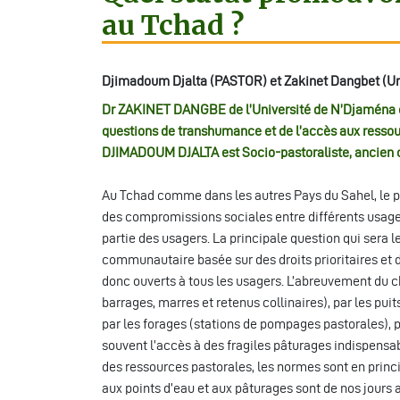
au Tchad ?
Djimadoum Djalta (PASTOR) et Zakinet Dangbet (Un
Dr ZAKINET DANGBE de l’Université de N’Djaména e
questions de transhumance et de l’accès aux ressour
DJIMADOUM DJALTA est Socio-pastoraliste, ancien c
Au Tchad comme dans les autres Pays du Sahel, le pu
des compromissions sociales entre différents usagers
partie des usagers. La principale question qui sera l
communautaire basée sur des droits prioritaires et d
donc ouverts à tous les usagers. L’abreuvement du che
barrages, marres et retenus collinaires), par les puit
par les forages (stations de pompages pastorales), 
souvent l’accès à des fragiles pâturages indispens
des ressources pastorales, les normes sont en princ
aux points d’eau et aux pâturages sont de nos jour