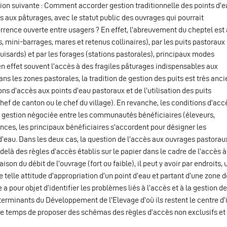
ion suivante : Comment accorder gestion traditionnelle des points d’e
s aux pâturages, avec le statut public des ouvrages qui pourrait
ence ouverte entre usagers ? En effet, l’abreuvement du cheptel est
s, mini-barrages, mares et retenus collinaires), par les puits pastoraux
puisards) et par les forages (stations pastorales), principaux modes
n effet souvent l’accès à des fragiles pâturages indispensables aux
 les zones pastorales, la tradition de gestion des puits est très anci
ions d’accès aux points d’eau pastoraux et de l’utilisation des puits
hef de canton ou le chef du village). En revanche, les conditions d’acc
ne gestion négociée entre les communautés bénéficiaires (éleveurs,
ances, les principaux bénéficiaires s’accordent pour désigner les
’eau. Dans les deux cas, la question de l’accès aux ouvrages pastorau
elà des règles d’accès établis sur le papier dans le cadre de l’accès à
son du débit de l’ouvrage (fort ou faible), il peut y avoir par endroits, 
elle attitude d’appropriation d’un point d’eau et partant d’une zone d
a pour objet d’identifier les problèmes liés à l’accès et à la gestion d
terminants du Développement de l’Elevage d’où ils restent le centre d’
ême temps de proposer des schémas des règles d’accès non exclusifs et