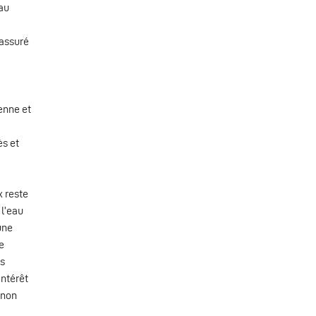
au
 assuré
enne et
ès et
x reste
 l’eau
une
e
es
intérêt
 non