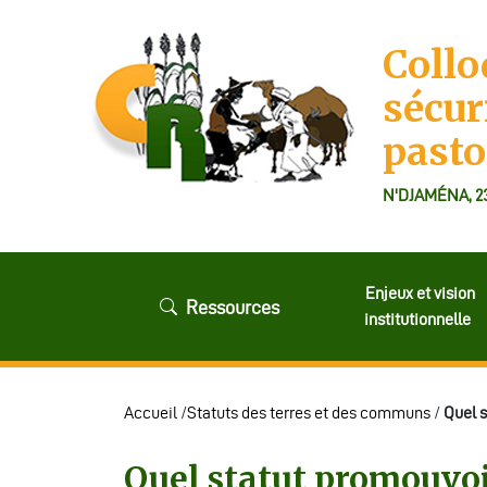
Collo
sécur
pasto
N'DJAMÉNA, 2
Enjeux et vision
Ressources
institutionnelle
Accueil
/
Statuts des terres et des communs
/
Quel s
Quel statut promouvoi