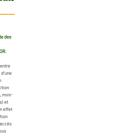
te des
TOR.
centre
e d’une
n
ition
, mini-
s) et
n effet
tion
’accès
Nous