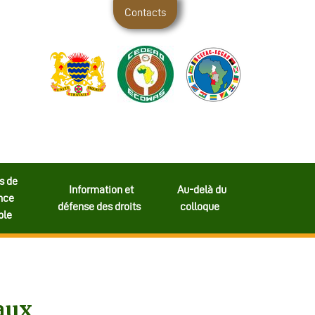
Contacts
s de
Information et
Au-delà du
nce
défense des droits
colloque
ble
raux