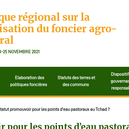
que régional sur la
isation du foncier agro-
ral
3-25 NOVEMBRE 2021
Dispositif
Elaboration des
Statuts des terres et
gouverna
politiques foncières
des communs
responsa
tatut promouvoir pour les points d’eau pastoraux au Tchad ?
r pour les points d’eau pasto